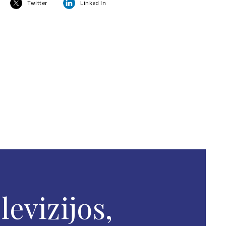
Twitter
Linked In
evizijos,