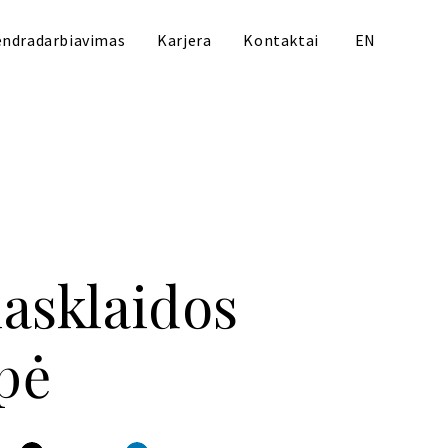
ndradarbiavimas
Karjera
Kontaktai
EN
iasklaidos
pė