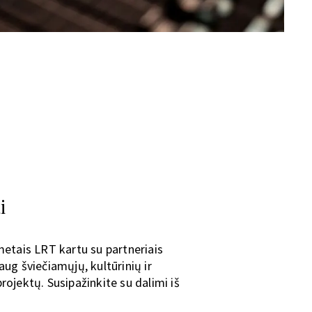
i
metais LRT kartu su partneriais
ug šviečiamųjų, kultūrinių ir
ojektų. Susipažinkite su dalimi iš