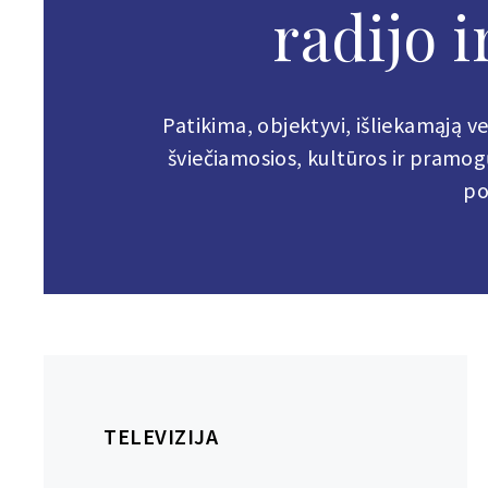
radijo 
Patikima, objektyvi, išliekamąją v
šviečiamosios, kultūros ir pramogų
po
TELEVIZIJA