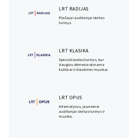
LRT RADIJAS
Plačiajai auditorijai skirtas
turinys.
LRT KLASIKA
Specializuotas turinys, kur
daugiau dėmesio skiriama
kultūrai ir klasikinei muzikai.
LRT OPUS
Alternatyvus, jaunesnei
auditorijai skirtas turinys ir
muzika.