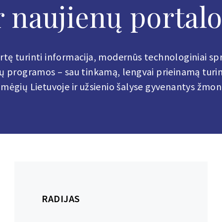
ir naujienų portalo
ertę turinti informacija, modernūs technologiniai s
 programos – sau tinkamą, lengvai prieinamą turinį 
mėgių Lietuvoje ir užsienio šalyse gyvenantys žmon
RADIJAS