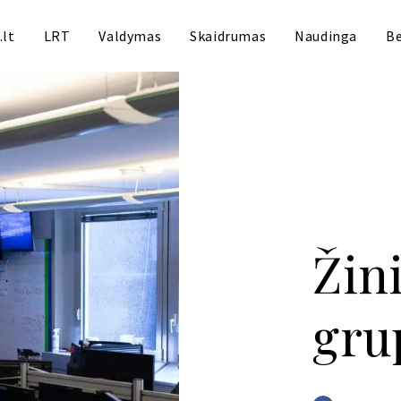
.lt
LRT
Valdymas
Skaidrumas
Naudinga
Be
Žin
gru