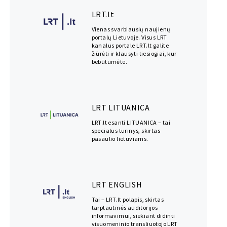
LRT.lt
Vienas svarbiausių naujienų
portalų Lietuvoje. Visus LRT
kanalus portale LRT.lt galite
žiūrėti ir klausyti tiesiogiai, kur
bebūtumėte.
LRT LITUANICA
LRT.lt esanti LITUANICA – tai
specialus turinys, skirtas
pasaulio lietuviams.
LRT ENGLISH
Tai – LRT.lt polapis, skirtas
tarptautinės auditorijos
informavimui, siekiant didinti
visuomeninio transliuotojo LRT