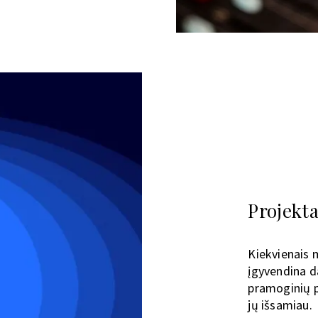
Projekta
Kiekvienais 
įgyvendina da
pramoginių pr
jų išsamiau.