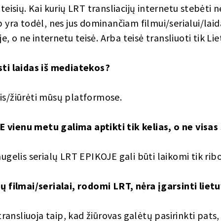
 teisių. Kai kurių LRT transliacijų internetu stebėti 
p yra todėl, nes jus dominančiam filmui/serialui/laid
oje, o ne internetu teisė. Arba teisė transliuoti tik Li
sti laidas iš mediatekos?
is/žiūrėti mūsų platformose.
vienu metu galima aptikti tik kelias, o ne visas 
augelis serialų LRT EPIKOJE gali būti laikomi tik ribo
ių filmai/serialai, rodomi LRT, nėra įgarsinti liet
nsliuoja taip, kad žiūrovas galėtų pasirinkti pats, 