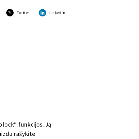
Twitter
Linked In
block“ funkcijos. Ją
aizdu rašykite