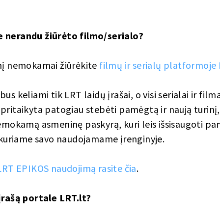
 nerandu žiūrėto filmo/serialo?
inį nemokamai žiūrėkite
filmų ir serialų platformoj
s keliami tik LRT laidų įrašai, o visi serialai ir film
ritaikyta patogiau stebėti pamėgtą ir naują turinį, 
nemokamą asmeninę paskyrą, kuri leis išsisaugoti pa
t kuriame savo naudojamame įrenginyje.
 LRT EPIKOS naudojimą rasite čia
.
įrašą portale LRT.lt?