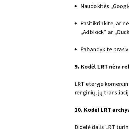
Naudokitės „Googl
Pasitikrinkite, ar 
„Adblock“ ar „Duc
Pabandykite prasival
9. Kodėl LRT nėra r
LRT eteryje komercinė
renginių, jų translia
10. Kodėl LRT archy
Didelė dalis LRT turi