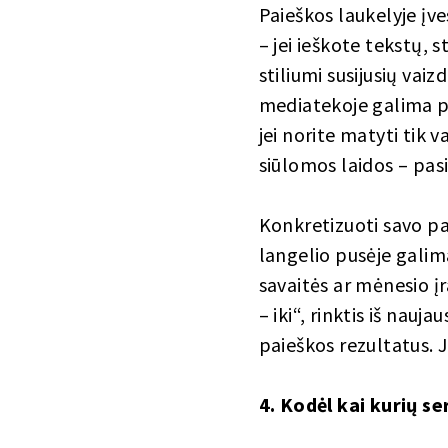
Paieškos laukelyje įv
– jei ieškote tekstų, s
stiliumi susijusių vai
mediatekoje galima pa
jei norite matyti tik 
siūlomos laidos – pasir
Konkretizuoti savo pa
langelio pusėje galima
savaitės ar mėnesio įr
– iki“, rinktis iš nauj
paieškos rezultatus. J
4. Kodėl kai kurių se