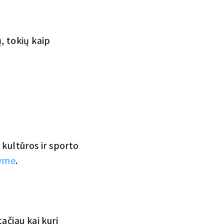
, tokių kaip
kultūros ir sporto
tyme
.
ačiau kai kuri