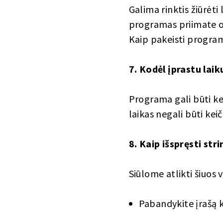
Galima rinktis žiūrėti 
programas priimate orig
Kaip pakeisti program
7. Kodėl įprastu lai
Programa gali būti kei
laikas negali būti kei
8. Kaip išspręsti st
Siūlome atlikti šiuos 
Pabandykite įrašą ke