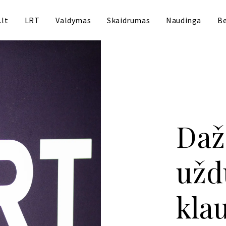
.lt
LRT
Valdymas
Skaidrumas
Naudinga
Be
Daž
užd
kla