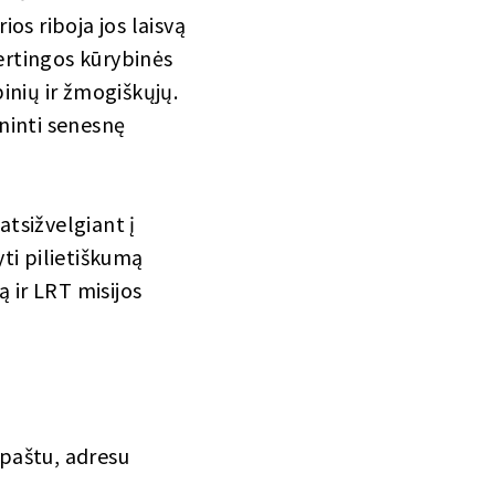
ios riboja jos laisvą
ertingos kūrybinės
inių ir žmogiškųjų.
eninti senesnę
tsižvelgiant į
ti pilietiškumą
 ir LRT misijos
 paštu, adresu