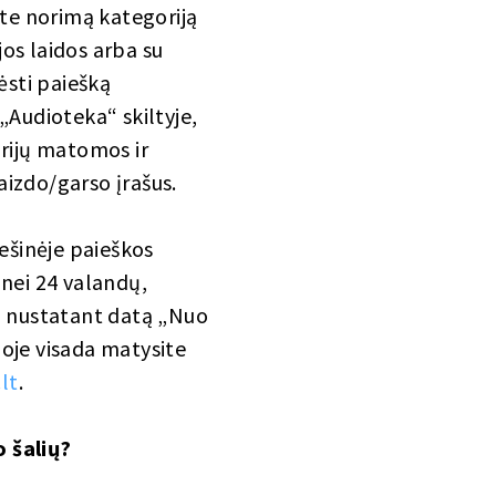
kite norimą kategoriją
ijos laidos arba su
lėsti paiešką
„Audioteka“ skiltyje,
orijų matomos ir
vaizdo/garso įrašus.
ešinėje paieškos
 nei 24 valandų,
į, nustatant datą „Nuo
čioje visada matysite
.lt
.
o šalių?