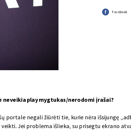
Facebook
e neveikia play mygtukas/nerodomi įrašai?
šų portale negali žiūrėti tie, kurie nėra išsijungę „ad
ų veikti. Jei problema išlieka, su prisegtu ekrano atv