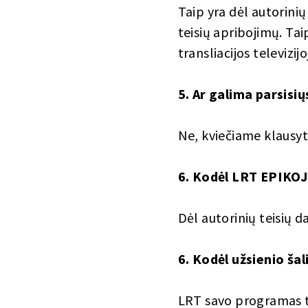
Taip yra dėl autorinių
teisių apribojimų. Tai
transliacijos televizij
5. Ar galima parsisių
Ne, kviečiame klausyt
6. Kodėl LRT EPIKOJE 
Dėl autorinių teisių d
6. Kodėl užsienio šal
LRT savo programas tra