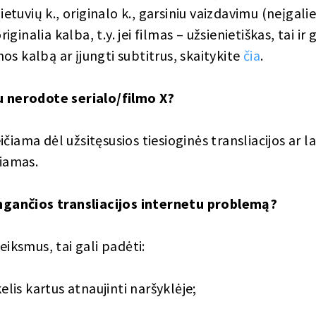
lietuvių k., originalo k., garsiniu vaizdavimu (neįgal
inalia kalba, t.y. jei filmas – užsienietiškas, tai ir 
os kalbą ar įjungti subtitrus, skaitykite
čia
.
ku nerodote serialo/filmo X?
čiama dėl užsitęsusios tiesioginės transliacijos ar 
čiamas.
ringančios transliacijos internetu problemą?
veiksmus, tai gali padėti:
lis kartus atnaujinti naršyklėje;