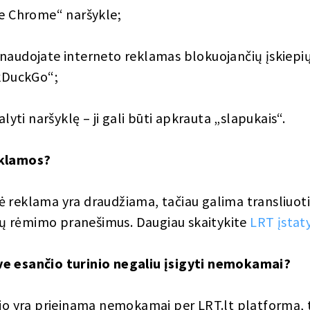
e Chrome“ naršykle;
nenaudojate interneto reklamas blokuojančių įskiepių
kDuckGo“;
yti naršyklę – ji gali būti apkrauta „slapukais“.
eklamos?
 reklama yra draudžiama, tačiau galima transliuoti 
cijų rėmimo pranešimus. Daugiau skaitykite
LRT įsta
ve esančio turinio negaliu įsigyti nemokamai?
nio yra prieinama nemokamai per LRT.lt platformą, t