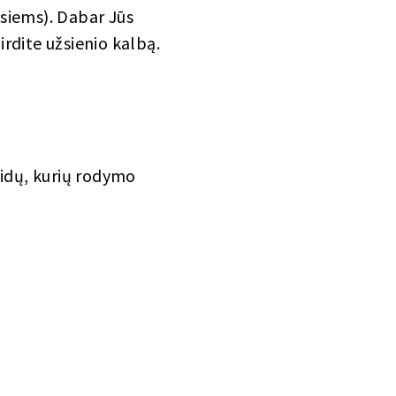
iesiems). Dabar Jūs
girdite užsienio kalbą.
laidų, kurių rodymo