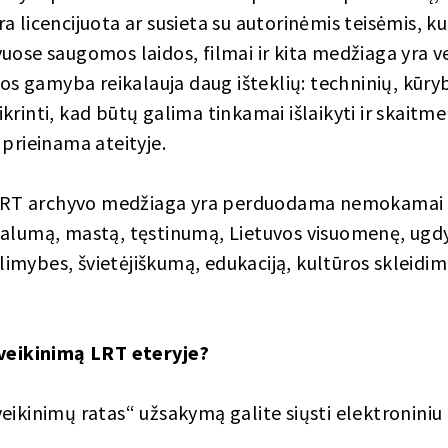
 licencijuota ar susieta su autorinėmis teisėmis, kur
uose saugomos laidos, filmai ir kita medžiaga yra v
ios gamyba reikalauja daug išteklių: techninių, kūryb
krinti, kad būtų galima tinkamai išlaikyti ir skaitm
 prieinama ateityje.
, LRT archyvo medžiaga yra perduodama nemokamai a
ualumą, mastą, tęstinumą, Lietuvos visuomenę, ugdy
mybes, švietėjiškumą, edukaciją, kultūros skleidimą
sveikinimą LRT eteryje?
eikinimų ratas“ užsakymą galite siųsti elektroniniu