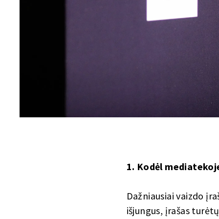
1. Kodėl mediatekoj
Dažniausiai vaizdo įra
išjungus, įrašas turėt