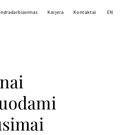
ndradarbiavimas
Karjera
Kontaktai
EN
nai
uodami
usimai