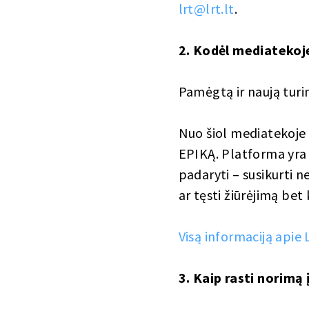
lrt@lrt.lt
.
2. Kodėl mediatekoje
Pamėgtą ir naują tur
Nuo šiol mediatekoje bu
EPIKĄ. Platforma yra p
padaryti – susikurti 
ar tęsti žiūrėjimą be
Visą informaciją apie
3. Kaip rasti norimą 