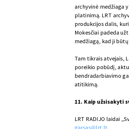
archyvinė medžiaga yra
platinimą. LRT archyv
produkcijos dalis, kur
Mokesčiai padeda užti
medžiagą, kad ji būtų
Tam tikrais atvejais
poreikio pobūdį, akt
bendradarbiavimo gali
atitikimą.
11. Kaip užsisakyti 
LRT RADIJO laidai „Sv
garsas@lrt.lt
.