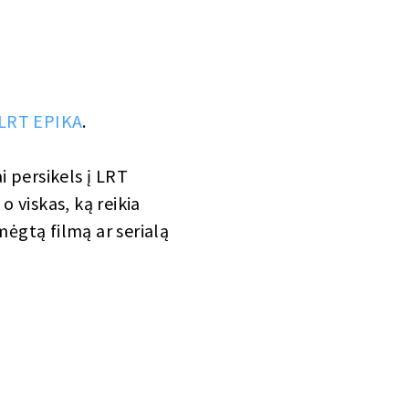
e LRT EPIKA
.
ai persikels į LRT
o viskas, ką reikia
mėgtą filmą ar serialą