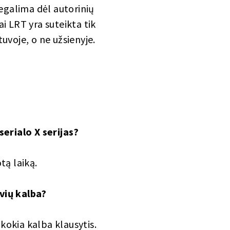
negalima dėl autorinių
ai LRT yra suteikta tik
etuvoje, o ne užsienyje.
serialo X serijas?
tą laiką.
uvių kalba?
kokia kalba klausytis.