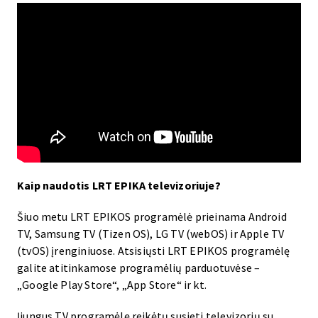
Kaip naudotis LRT EPIKA televizoriuje?
Šiuo metu LRT EPIKOS programėlė prieinama Android
TV, Samsung TV (Tizen OS), LG TV (webOS) ir Apple TV
(tvOS) įrenginiuose. Atsisiųsti LRT EPIKOS programėlę
galite atitinkamose programėlių parduotuvėse –
„Google Play Store“, „App Store“ ir kt.
Įjungus TV programėlę reikėtų susieti televizorių su