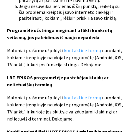
pataisytų ar patikslintų IP buvimo vietą.
Jeigu nesuveikia nė vienas iš šių punktų, reikėtų su
šia problema kreiptis į savo interneto tiekėją ir
pasiteirauti, kokiam „rėžiui“ priskiria savo tinklą.
Programėlė užstringa mėginant atlikti konkretų
veiksmą, jos paleidimas iš naujo nepadeda
Maloniai prašome užpildyti
kontaktinę formą
nurodant,
kokiame įrenginyje naudojate programėlę (Android, iOS,
TV ar kt.) ir kuri jos funkcija stringa. Dėkojame.
LRT EPIKOS programėlėje pastebėjau klaidų ar
nelietuviškų terminų
Maloniai prašome užpildyti
kontaktinę formą
nurodant,
kokiame įrenginyje naudojate programėlę (Android, iOS,
TV ar kt.) ir kurioje jos skiltyje vaizduojami klaidingi ar
nelietuviški terminai. Dėkojame.
Kodėl norint žiūrėti LRT EPIKOS turinį reikia paskyros,