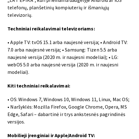
„LRT EPIKA“, kuri prieinama daugelyje Android ar iOS
telefonų, planšetinių kompiuterių ir išmaniųjų
televizorių.
Techniniai reikalavimai televizoriams:
• Apple TV: tvOS 15.1 arba naujesnė versija; • Android TV:
7.0 arba naujesnė versija; • Samsung: Tizen 5.5 arba
naujesnė versija (2020 m. ir naujesni modeliai); • LG:
webOS 5.0 arba naujesnė versija (2020 m. ir naujesni
modeliai).
Kiti techniniai reikalavimai:
• OS: Windows 7, Windows 10, Windows 11, Linux, Mac OS;
• Naršyklės: Mozilla Firefox, Google Chrome, Opera, MS
Edge, Safari – dabartinė ir trys ankstesnės pagrindinės
versijos.
Mobilieji įrenginiai ir Apple/Android TV: