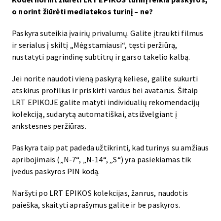
o norint žiūrėti mediatekos turinį – ne?
Paskyra suteikia įvairių privalumų. Galite įtraukti filmus
ir serialus į skiltį „Mėgstamiausi“, tęsti peržiūrą,
nustatyti pagrindinę subtitrų ir garso takelio kalbą.
Jei norite naudoti vieną paskyrą keliese, galite sukurti
atskirus profilius ir priskirti vardus bei avatarus. Šitaip
LRT EPIKOJE galite matyti individualių rekomendacijų
kolekciją, sudarytą automatiškai, atsižvelgiant į
ankstesnes peržiūras.
Paskyra taip pat padeda užtikrinti, kad turinys su amžiaus
apribojimais („N-7“, „N-14“, „S“) yra pasiekiamas tik
įvedus paskyros PIN kodą.
Naršyti po LRT EPIKOS kolekcijas, žanrus, naudotis
paieška, skaityti aprašymus galite ir be paskyros.