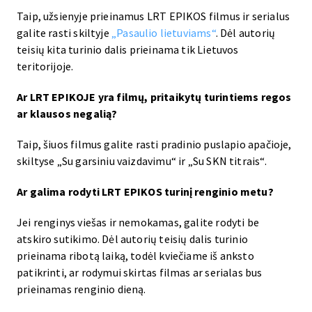
Taip, užsienyje prieinamus LRT EPIKOS filmus ir serialus
galite rasti skiltyje
„Pasaulio lietuviams“
. Dėl autorių
teisių kita turinio dalis prieinama tik Lietuvos
teritorijoje.
Ar LRT EPIKOJE yra filmų, pritaikytų turintiems regos
ar klausos negalią?
Taip, šiuos filmus galite rasti pradinio puslapio apačioje,
skiltyse „Su garsiniu vaizdavimu“ ir „Su SKN titrais“.
Ar galima rodyti LRT EPIKOS turinį renginio metu?
Jei renginys viešas ir nemokamas, galite rodyti be
atskiro sutikimo. Dėl autorių teisių dalis turinio
prieinama ribotą laiką, todėl kviečiame iš anksto
patikrinti, ar rodymui skirtas filmas ar serialas bus
prieinamas renginio dieną.