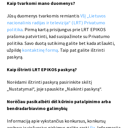
Kaip tvarkomi mano duomenys?
Jūsų duomenys tvarkomis remiantis
VšĮ „Lietuvos
nacionalinis radijas ir televizija“ (LRT) Privatumo
politika
. Pirmą kartą prisijungus prie LRT EPIKOS
prašoma patvirtinti, kad susipažinote su Privatumo
politika. Savo duotą sutikimą galite bet kada atšaukti,
užpildę
kontaktinę formą
. Taip pat galite ištrinti
paskyrą.
Kaip ištrinti LRT EPIKOS paskyrą?
Norėdami ištrinti paskyrą pasirinkite skiltį
„Nustatymai“, joje spauskite „Naikinti paskyrą“.
Norėčiau pasikalbėti dėl kūrinio patalpinimo arba
bendradarbiavimo galimybių
Informaciją apie vykstančius konkursus, konkursų
archyvą ir viešuosius pirkimus galite rasti
čia
. Informaciją