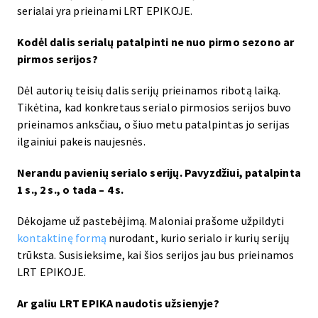
serialai yra prieinami LRT EPIKOJE.
Kodėl dalis serialų patalpinti ne nuo pirmo sezono ar
pirmos serijos?
Dėl autorių teisių dalis serijų prieinamos ribotą laiką.
Tikėtina, kad konkretaus serialo pirmosios serijos buvo
prieinamos anksčiau, o šiuo metu patalpintas jo serijas
ilgainiui pakeis naujesnės.
Nerandu pavienių serialo serijų. Pavyzdžiui, patalpinta
1 s., 2 s., o tada – 4 s.
Dėkojame už pastebėjimą. Maloniai prašome užpildyti
kontaktinę formą
nurodant, kurio serialo ir kurių serijų
trūksta. Susisieksime, kai šios serijos jau bus prieinamos
LRT EPIKOJE.
Ar galiu LRT EPIKA naudotis užsienyje?