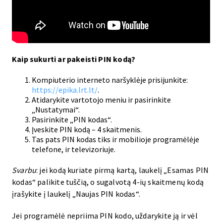
Kaip sukurti ar pakeisti PIN kodą?
Kompiuterio interneto naršyklėje prisijunkite:
https://epika.lrt.lt/
.
Atidarykite vartotojo meniu ir pasirinkite
„Nustatymai“.
Pasirinkite „PIN kodas“.
Įveskite PIN kodą – 4 skaitmenis.
Tas pats PIN kodas tiks ir mobilioje programėlėje
telefone, ir televizoriuje.
Svarbu
: jei kodą kuriate pirmą kartą, laukelį „Esamas PIN
kodas“ palikite tuščią, o sugalvotą 4-ių skaitmenų kodą
įrašykite į laukelį „Naujas PIN kodas“.
Jei programėlė nepriima PIN kodo, uždarykite ją ir vėl