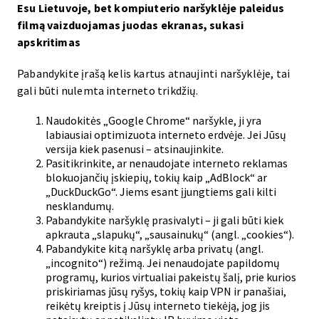
Esu Lietuvoje, bet kompiuterio naršyklėje paleidus
filmą vaizduojamas juodas ekranas, sukasi
apskritimas
Pabandykite įrašą kelis kartus atnaujinti naršyklėje, tai
gali būti nulemta interneto trikdžių.
Naudokitės „Google Chrome“ naršykle, ji yra
labiausiai optimizuota interneto erdvėje. Jei Jūsų
versija kiek pasenusi – atsinaujinkite.
Pasitikrinkite, ar nenaudojate interneto reklamas
blokuojančių įskiepių, tokių kaip „AdBlock“ ar
„DuckDuckGo“. Jiems esant įjungtiems gali kilti
nesklandumų.
Pabandykite naršyklę prasivalyti – ji gali būti kiek
apkrauta „slapukų“, „sausainukų“ (angl. „cookies“).
Pabandykite kitą naršyklę arba privatų (angl.
„incognito“) režimą. Jei nenaudojate papildomų
programų, kurios virtualiai pakeistų šalį, prie kurios
priskiriamas jūsų ryšys, tokių kaip VPN ir panašiai,
reikėtų kreiptis į Jūsų interneto tiekėją, jog jis