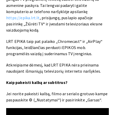
asmenine paskyra. Tai lengvai padaryti galite
kompiuterio ar telefono naršyklėje apsilankę
https://epika.lrt.lt
, prisijungę, puslapio apačioje
pasirinkę „Žiūrėti TV“ ir įvesdami televizoriaus ekrane
vaizduojamą kodą.
LRT EPIKA taip pat palaiko „Chromecast“ ir „AirPlay“
funkcijas, leidžiančias perduoti EPIKOS mob.
programėlės vaizdą į suderinamus TV įrenginius.
Atkreipiame dėmesį, kad LRT EPIKA nėra prieinama
naudojant išmaniųjų televizorių interneto naršykles.
Kaip pakeisti kalbą ar subtitrus?
Jei norite pakeisti kalbą, filmo ar serialo grotuvo kampe
paspauskite ⚙ („Nustatymai“) ir pasirinkite „Garsas“.