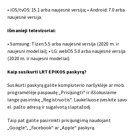
• iOS/tvOS: 15.1 arba naujesnė versija; • Android: 7.0 arba
naujesnė versija.
Išmanieji televizoriai:
• Samsung: Tizen 5.5 arba naujesnė versija (2020 m. ir
naujesni modeliai); • LG: webOS 5.0 arba naujesnė versija
(2020 m. ir naujesni modeliai).
Kaip susikurti LRT EPIKOS paskyrą?
Susikurti paskyrą galite kompiuterio naršyklėje ar mob.
programėlėje paspaudę „Prisijungti“ ir iššokusiame
lange pasirinkę „Registruotis“. Laukeliuose įveskite savo
el. pašto adresą ir sugalvotą slaptažodį.
Taip pat galite pasirinkti prisijungimą naudojant
„Google“, „Facebook“ ar „Apple“ paskyrą.