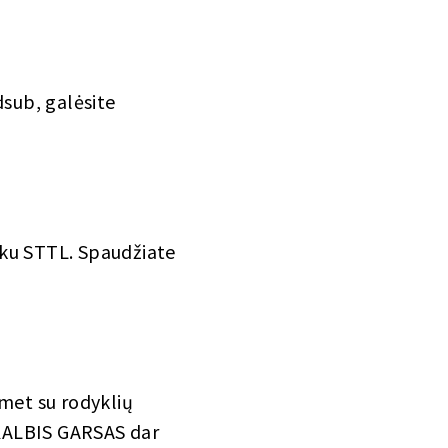
dsub, galėsite
tuku STTL. Spaudžiate
met su rodyklių
KALBIS GARSAS dar