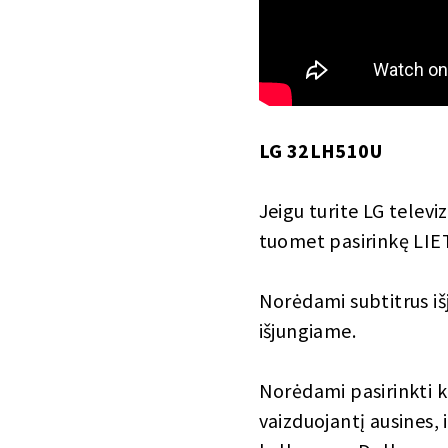
LG 32LH510U
Jeigu turite LG telev
tuomet pasirinkę LI
Norėdami subtitrus i
išjungiame.
Norėdami pasirinkti 
vaizduojantį ausines, i