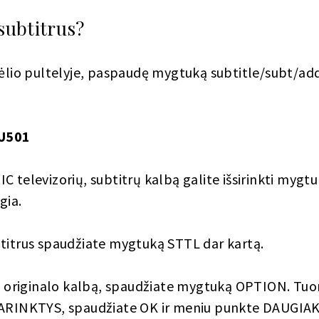
 subtitrus?
dėlio pultelyje, paspaudę mygtuką subtitle/subt/ad
U501
C televizorių, subtitrų kalbą galite išsirinkti myg
gia.
btitrus spaudžiate mygtuką STTL dar kartą.
ti originalo kalbą, spaudžiate mygtuką OPTION. Tuo
 PARINKTYS, spaudžiate OK ir meniu punkte DAUGIA