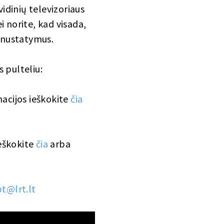
idinių televizoriaus
i norite, kad visada,
V nustatymus.
s pulteliu:
macijos ieškokite
čia
ieškokite
čia
arba
t@lrt.lt