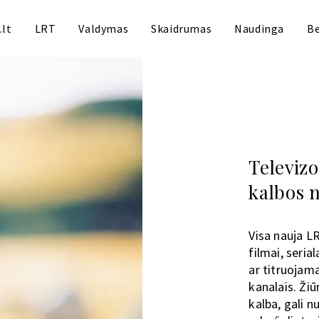
.lt
LRT
Valdymas
Skaidrumas
Naudinga
Be
Televizo
kalbos 
Visa nauja L
filmai, seri
ar titruojama
kanalais. Žiū
kalba, gali n