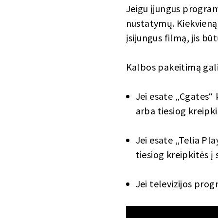
Jeigu įjungus programą
nustatymų. Kiekvieną k
įsijungus filmą, jis b
Kalbos pakeitimą galim
Jei esate „Cgates“ 
arba tiesiog kreipki
Jei esate „Telia Pla
tiesiog kreipkitės į
Jei televizijos pro