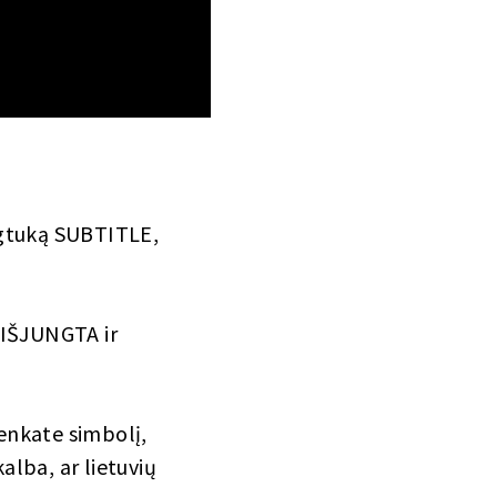
mygtuką SUBTITLE,
 IŠJUNGTA ir
enkate simbolį,
kalba, ar lietuvių