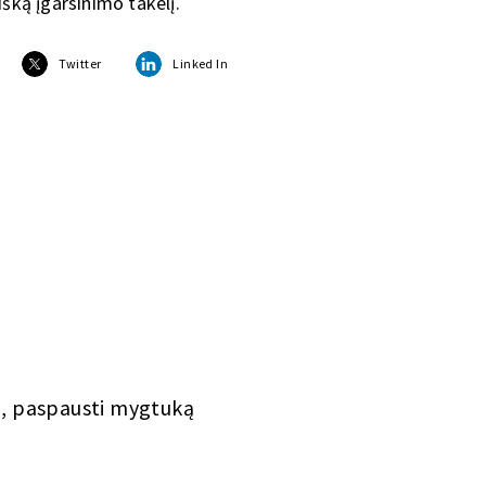
višką įgarsinimo takelį.
Twitter
Linked In
u, paspausti mygtuką