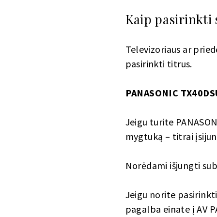
Kaip pasirinkti
Televizoriaus ar prie
pasirinkti titrus.
PANASONIC TX40DS
Jeigu turite PANASONI
mygtuką – titrai įsijun
Norėdami išjungti su
Jeigu norite pasirink
pagalba einate į AV