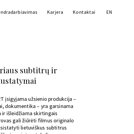
ndradarbiavimas
Karjera
Kontaktai
EN
riaus subtitrų ir
nustatymai
RT įsigyjama užsienio produkcija –
alai, dokumentika – yra garsinama
 ir išleidžiama skirtingais
rovas gali žiūrėti filmus originalo
usistatyti lietuviškus subtitrus