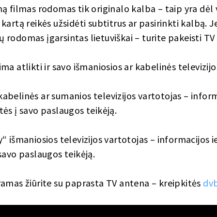
 filmas rodomas tik originalo kalba – taip yra dėl v
artą reikės užsidėti subtitrus ar pasirinkti kalbą. Je
ūtų rodomas įgarsintas lietuviškai – turite pakeisti T
a atlikti ir savo išmaniosios ar kabelinės televizijo
kabelinės ar sumanios televizijos vartotojas – infor
tės į savo paslaugos teikėją.
y“ išmaniosios televizijos vartotojas – informacijos 
 savo paslaugos teikėją.
gramas žiūrite su paprasta TV antena – kreipkitės
dvb