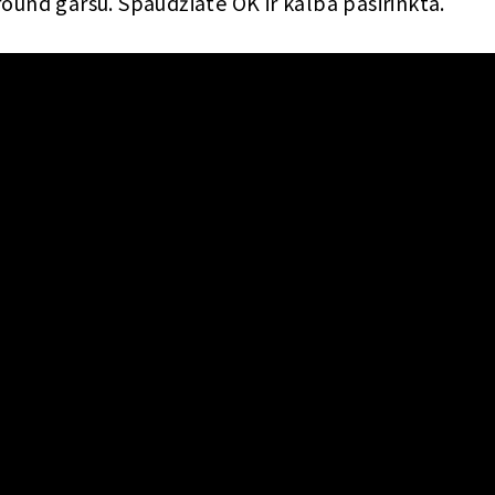
round garsu. Spaudžiate OK ir kalba pasirinkta.