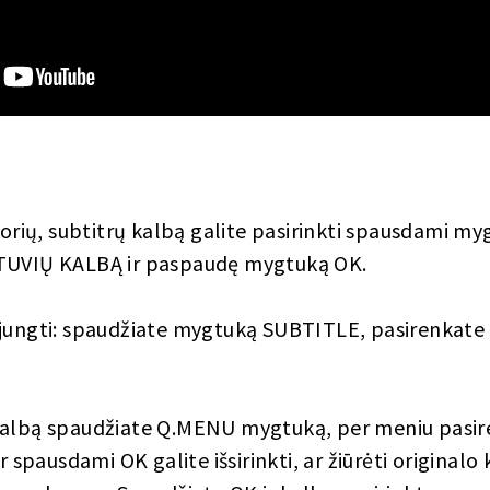
izorių, subtitrų kalbą galite pasirinkti spausdami 
ETUVIŲ KALBĄ ir paspaudę mygtuką OK.
šjungti: spaudžiate mygtuką SUBTITLE, pasirenkate
kalbą spaudžiate Q.MENU mygtuką, per meniu pasir
r spausdami OK galite išsirinkti, ar žiūrėti originalo 