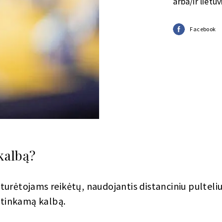
arba/ir lietu
Facebook
 kalbą?
urėtojams reikėtų, naudojantis distanciniu pulteli
titinkamą kalbą.