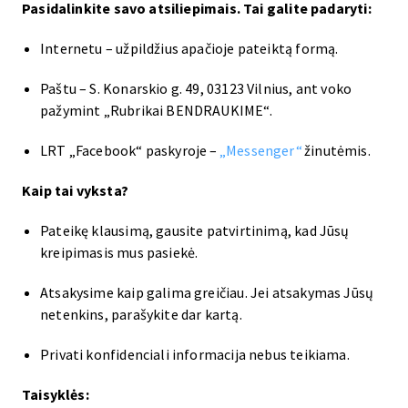
Pasidalinkite savo atsiliepimais. Tai galite padaryti:
Internetu – užpildžius apačioje pateiktą formą.
Paštu – S. Konarskio g. 49, 03123 Vilnius, ant voko
pažymint „Rubrikai BENDRAUKIME“.
LRT „Facebook“ paskyroje –
„Messenger“
žinutėmis.
Kaip tai vyksta?
Pateikę klausimą, gausite patvirtinimą, kad Jūsų
kreipimasis mus pasiekė.
Atsakysime kaip galima greičiau. Jei atsakymas Jūsų
netenkins, parašykite dar kartą.
Privati konfidenciali informacija nebus teikiama.
Taisyklės: