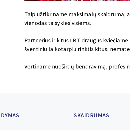
Taip užtikriname maksimalų skaidrumą, ai
vienodas taisykles visiems.
Partnerius ir kitus LRT draugus kviečiame 
šventiniu laikotarpiu rinktis kitus, nemat
Vertiname nuoširdų bendravimą, profesinį r
LDYMAS
SKAIDRUMAS