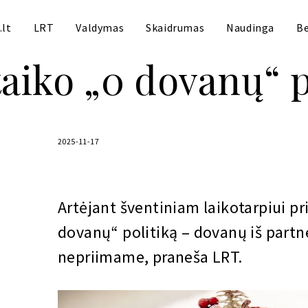
.lt
LRT
Valdymas
Skaidrumas
Naudinga
Be
aiko „0 dovanų“ p
2025-11-17
Artėjant šventiniam laikotarpiui p
dovanų“ politiką – dovanų iš partner
nepriimame, praneša LRT.