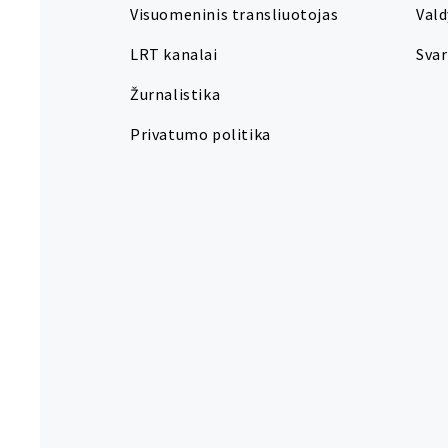
Visuomeninis transliuotojas
Val
LRT kanalai
Sva
Žurnalistika
Privatumo politika