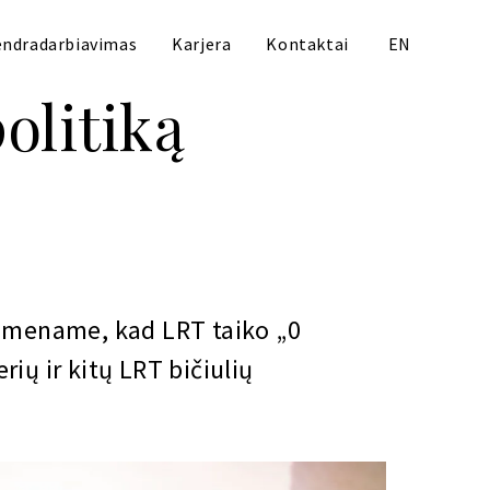
ndradarbiavimas
Karjera
Kontaktai
EN
olitiką
rimename, kad LRT taiko „0
ių ir kitų LRT bičiulių