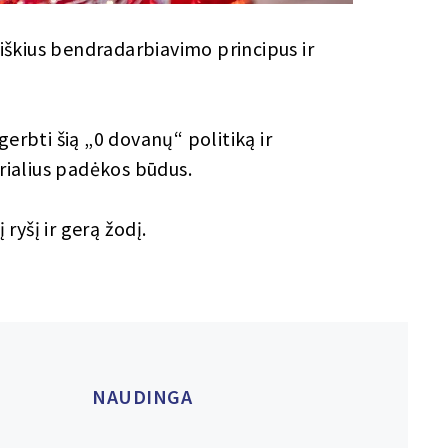
škius bendradarbiavimo principus ir
gerbti šią „0 dovanų“ politiką ir
erialius padėkos būdus.
yšį ir gerą žodį.
NAUDINGA