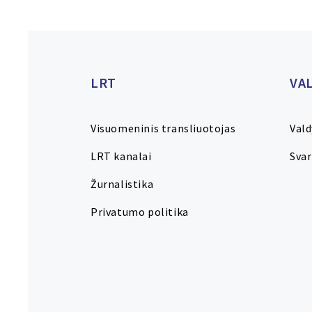
LRT
VA
Visuomeninis transliuotojas
Val
LRT kanalai
Sva
Žurnalistika
Privatumo politika