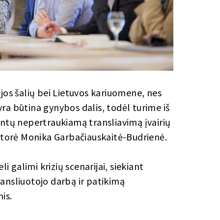
jos šalių bei Lietuvos kariuomene, nes
ra būtina gynybos dalis, todėl turime iš
intų nepertraukiamą transliavimą įvairių
ektorė Monika Garbačiauskaitė-Budrienė.
galimi krizių scenarijai, siekiant
ansliuotojo darbą ir patikimą
is.