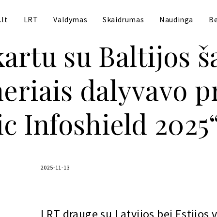
.lt
LRT
Valdymas
Skaidrumas
Naudinga
Be
artu su Baltijos š
eriais dalyvavo p
ic Infoshield 2025
2025-11-13
LRT drauge su Latvijos bei Estijos 