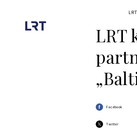
LRT
LRT k
partn
„Balt
Facebook
Twitter