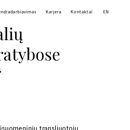
ndradarbiavimas
Karjera
Kontaktai
EN
alių
ratybose
“
visuomeninių transliuotojų