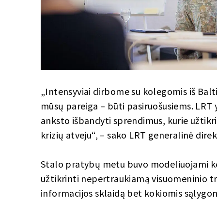
„Intensyviai dirbome su kolegomis iš Balti
mūsų pareiga – būti pasiruošusiems. LRT y
anksto išbandyti sprendimus, kurie užtikr
krizių atveju“, – sako LRT generalinė dir
Stalo pratybų metu buvo modeliuojami keli 
užtikrinti nepertraukiamą visuomeninio tr
informacijos sklaidą bet kokiomis sąlygom