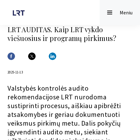
Meniu
LRT AUDITAS. Kaip LRT vykdo
viešuosius ir programų pirkimus?
2025-11-13
Valstybės kontrolės audito
rekomendacijose LRT nurodoma
sustiprinti procesus, aiškiau apibrėžti
atsakomybes ir geriau dokumentuoti
veiksmus pirkimų metu. Dalis pokyčių
įgyvendinti audito metu, siekiant