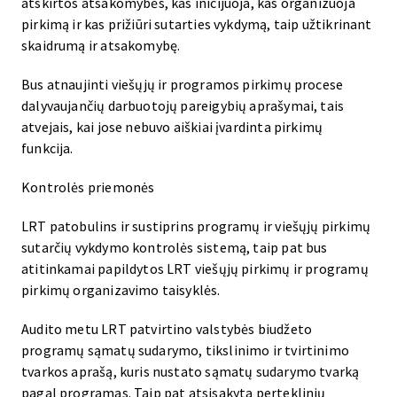
atskirtos atsakomybės, kas inicijuoja, kas organizuoja
pirkimą ir kas prižiūri sutarties vykdymą, taip užtikrinant
skaidrumą ir atsakomybę.
Bus atnaujinti viešųjų ir programos pirkimų procese
dalyvaujančių darbuotojų pareigybių aprašymai, tais
atvejais, kai jose nebuvo aiškiai įvardinta pirkimų
funkcija.
Kontrolės priemonės
LRT patobulins ir sustiprins programų ir viešųjų pirkimų
sutarčių vykdymo kontrolės sistemą, taip pat bus
atitinkamai papildytos LRT viešųjų pirkimų ir programų
pirkimų organizavimo taisyklės.
Audito metu LRT patvirtino valstybės biudžeto
programų sąmatų sudarymo, tikslinimo ir tvirtinimo
tvarkos aprašą, kuris nustato sąmatų sudarymo tvarką
pagal programas. Taip pat atsisakyta perteklinių