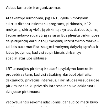
Vidaus kontrolė ir organizavimas
Ataskaitoje nurodoma, jog LRT įvykdė 5 mokymus,
skirtus dirbantiesiems su programų pirkimais, ir 12
mokymų, skirtų viešųjų pirkimų skyriaus darbuotojams,
tačiau nebuvo sudaryti jų sąrašai. Bus įdiegta pirkimuose
dalyvaujančių darbuotojų mokymų ir testavimo tvarka –
tai leis automatiškai saugoti mokymų dalyvių sąrašus ir
kitus įrodymus, kad visi su pirkimais dirbantys
specialistai juos išklausė.
LRT atnaujins pirkimų ir sutarčių vykdymo kontrolės
procedūras tam, kad visi atsakingi darbuotojai laiku
deklaruotų privačius interesus. Tikrintuose viešuosiuose
pirkimuose laiku privatūs interesai nebuvo deklaruoti
dviejuose pirkimuose.
Vadovaujantis rekomendacijomis, dar audito metu buvo