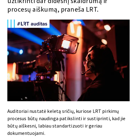
užtikrinti dar didesnį skaidrumą ir
procesų aiškumą, praneša LRT.
Auditoriai nustatė keletą sričių, kuriose LRT pirkimų
procesus būtų naudinga patikslinti ir sustiprinti, kad jie
būtų aiškesni, labiau standartizuoti ir geriau
dokumentuojami.