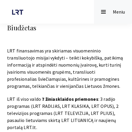
Meniu
Biudžetas
LRT finansavimas yra skiriamas visuomeninio
transliuotojo misijai vykdyti – teikti kokybišką, patikimą
informaciją ir atspindėti nuomonių įvairovę, kurti turinį
įvairioms visuomenės grupėms, transliuoti
profesionalias šviečiamąsias, kultūrines ir pramogines
programas, telkiančias ir vienijančias Lietuvos žmones.
LRT iš viso valdo
7 žiniasklaidos priemones
: 3 radijo
programas (LRT RADIJAS, LRT KLASIKA, LRT OPUS), 2
televizijos programas (LRT TELEVIZIJA, LRT PLIUS),
pasaulio lietuviams skirtą LRT LITUANICĄ ir naujienų
portalą LRT.lt.