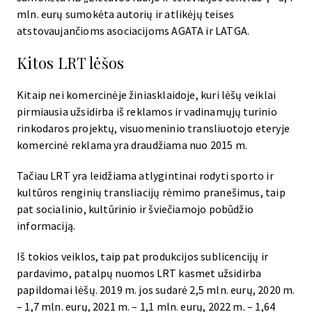
mln. eurų sumokėta autorių ir atlikėjų teises
atstovaujančioms asociacijoms AGATA ir LATGA.
Kitos LRT lėšos
Kitaip nei komercinėje žiniasklaidoje, kuri lėšų veiklai
pirmiausia užsidirba iš reklamos ir vadinamųjų turinio
rinkodaros projektų, visuomeninio transliuotojo eteryje
komercinė reklama yra draudžiama nuo 2015 m.
Tačiau LRT yra leidžiama atlygintinai rodyti sporto ir
kultūros renginių transliacijų rėmimo pranešimus, taip
pat socialinio, kultūrinio ir šviečiamojo pobūdžio
informaciją.
Iš tokios veiklos, taip pat produkcijos sublicencijų ir
pardavimo, patalpų nuomos LRT kasmet užsidirba
papildomai lėšų. 2019 m. jos sudarė 2,5 mln. eurų, 2020 m.
– 1,7 mln. eurų, 2021 m. – 1,1 mln. eurų, 2022 m. – 1,64