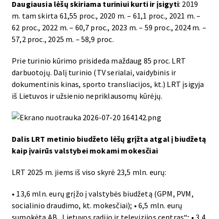
Daugiausia lėšų skiriama turiniui kurti ir įsigyti
: 2019
m. tam skirta 61,55 proc., 2020 m. – 61,1 proc., 2021 m. –
62 proc., 2022 m. – 60,7 proc., 2023 m. – 59 proc., 2024 m. –
57,2 proc., 2025 m. – 58,9 proc.
Prie turinio kūrimo prisideda maždaug 85 proc. LRT
darbuotojų. Dalį turinio (TV serialai, vaidybinis ir
dokumentinis kinas, sporto transliacijos, kt.) LRT įsigyja
iš Lietuvos ir užsienio nepriklausomų kūrėjų.
Dalis LRT metinio biudžeto lėšų grįžta atgal į biudžetą
kaip įvairūs valstybei mokami mokesčiai
LRT 2025 m. jiems iš viso skyrė 23,5 mln. eurų:
• 13,6 mln. eurų grįžo į valstybės biudžetą (GPM, PVM,
socialinio draudimo, kt. mokesčiai); • 6,5 mln. eurų
sumokėta AB „Lietuvos radijo ir televizijos centras“; • 3,4