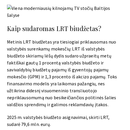
Kaip sudaromas LRT biudžetas?
Metinis LRT biudžetas yra tiesiogiai priklausomas nuo
valstybės surenkamų mokesčių: LRT iš valstybės
biudžeto skiriamų lėšų dydis sudaro užpraeitų metų
faktiškai gautų 1 procentą valstybės biudžeto ir
savivaldybių biudžetų pajamų iš gyventojų pajamų
mokesčio (GPM) ir 1,3 procento iš akcizo pajamų. Toks
finansavimo modelis yra laikomas pažangiu, nes
užtikrina didesnį visuomeninio transliuotojo
nepriklausomumą nuo besikeičiančios politinės šalies
valdžios sprendimų ir galimos reklamdavių įtakos.
2025 m. valstybės biudžeto asignavimai, skirti LRT,
sudarė 79,6 mln. eurų.